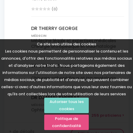
(0)
DR THIERRY GEORGE
MÉDECIN
Médecine légale et expertises médicales
Ce site web utilise des cookies
Chirurgie orthopédique et traumatologie
Les cookies nous permettent de personnaliser le contenu et les
annonces, d'offrir des fonctionnalités relatives aux médias sociaux
DR JOHAN GUILLOU
et d'analyser notre trafic. Nous partageons également des
informations sur l'utilisation de notre site avec nos partenaires de
MÉDECIN
Chirurgie orthopédique et traumatologie
médias sociaux, de publicité et d'analyse, qui peuvent combiner
celles-ci avec d'autres informations que vous leur avez fournies ou
qu'ils ont collectées lors de votre utilisation de leurs services
DR DJAMAL KHERRAT
Autoriser tous les
MÉDECIN
cookies
Ophtalmologie
255 praticiens >
Politique de
confidentialité
+ de détails